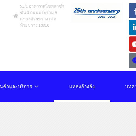
51/1 อาคารพณิชพลาซ่า
ชั้น 3 ถนนพระราม 9
แขวงห้วยขวาง เขต
ห้วยขวาง 10310
ินค้าและบริการ
แหล่งอ้างอิง
บทค