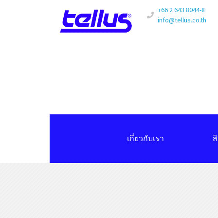
+66 2 643 8044-8
info@tellus.co.th
เกี่ยวกับเรา
ส