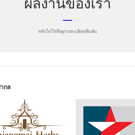
ผลงานของเรา
คลิกโลโก้เพื่อดูรายละเอียดเพิ่มเติม
สากล